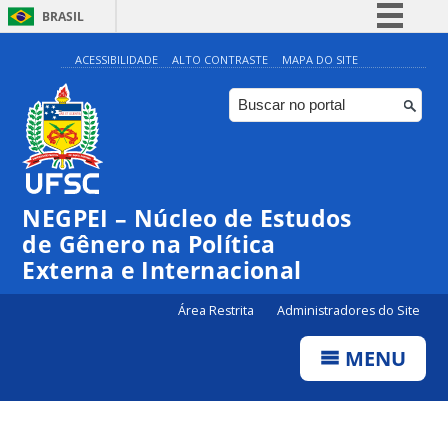
BRASIL
Simplifique!
ACESSIBILIDADE
ALTO CONTRASTE
MAPA DO SITE
Comunica BR
Participe
Acesso à informação
Legislação
NEGPEI – Núcleo de Estudos
Canais
de Gênero na Política
Externa e Internacional
Área Restrita
Administradores do Site
MENU