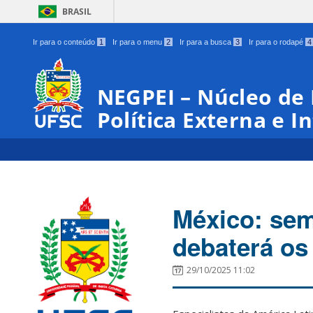
BRASIL
Ir para o conteúdo
1
Ir para o menu
2
Ir para a busca
3
Ir para o rodapé
4
NEGPEI – Núcleo de
Política Externa e I
México: sem
debaterá os
29/10/2025 11:02