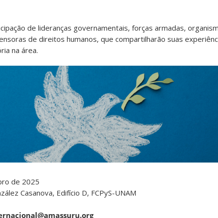
cipação de lideranças governamentais, forças armadas, organismo
fensoras de direitos humanos, que compartilharão suas experiên
ria na área.
bro de 2025
nzález Casanova, Edifício D, FCPyS-UNAM
ernacional@amassuru.org