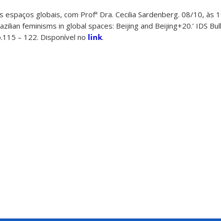
s espaços globais, com Profª Dra. Cecilia Sardenberg. 08/10, às 
zilian feminisms in global spaces: Beijing and Beijing+20.’ IDS Bull
.115 – 122. Disponível no
link
.