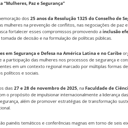
 “Mulheres, Paz e Segurança”
omemoração dos
25 anos da Resolução 1325 do Conselho de S
as mulheres na prevenção de conflitos, nas negociações de paz e
busca fortalecer esses compromissos promovendo a
inclusão ef
omada de decisão e na formulação de políticas públicas.
s em Segurança e Defesa na América Latina e no Caribe
or
e a participação das mulheres nos processos de segurança e con
entes em um contexto regional marcado por múltiplas formas de
 políticos e sociais.
os dias
27 e 28 de novembro de 2025
, na
Faculdade de Ciênci
com o propósito de impulsionar internacionalmente a liderança da
 segurança, além de promover estratégias de transformação sust
ional.
rão painéis temáticos e conferências magnas em torno de seis eix