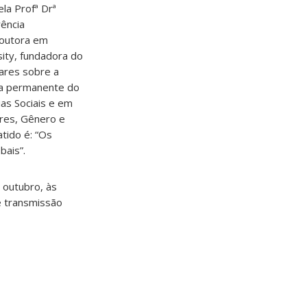
la Profª Drª
rência
doutora em
sity, fundadora do
nares sobre a
ra permanente do
as Sociais e em
eres, Gênero e
tido é: “Os
bais”.
 outubro, às
de transmissão