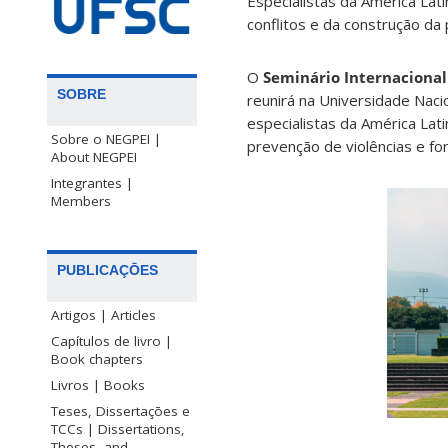
Especialistas da América Lat
conflitos e da construção da 
O
Seminário Internacional
SOBRE
reunirá na Universidade Naci
especialistas da América Lat
Sobre o NEGPEI |
prevenção de violências e for
About NEGPEI
Integrantes |
Members
PUBLICAÇŌES
Artigos | Articles
Capítulos de livro |
Book chapters
Livros | Books
Teses, Dissertaçōes e
TCCs | Dissertations,
Theses, and