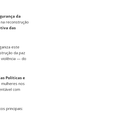
egurança da
 na reconstrução
etiva das
ganiza este
strução da paz
 violência — do
as Políticas e
s mulheres nos
entável com
os principais: