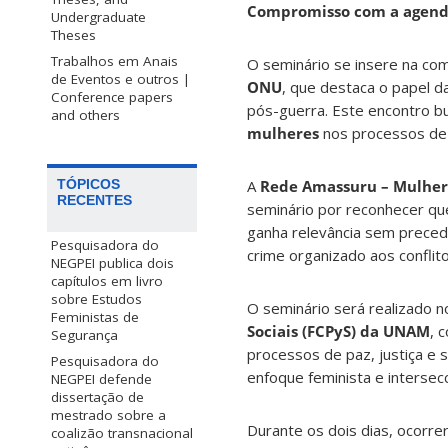
Compromisso com a agenda
Undergraduate
Theses
Trabalhos em Anais
O seminário se insere na c
de Eventos e outros |
ONU
, que destaca o papel d
Conference papers
pós-guerra. Este encontro 
and others
mulheres
nos processos de t
A
Rede Amassuru – Mulhere
TÓPICOS
RECENTES
seminário por reconhecer qu
ganha relevância sem preced
Pesquisadora do
crime organizado aos conflitos
NEGPEI publica dois
capítulos em livro
sobre Estudos
O seminário será realizado n
Feministas de
Sociais (FCPyS) da UNAM
, 
Segurança
processos de paz, justiça e
Pesquisadora do
enfoque feminista e intersecc
NEGPEI defende
dissertação de
mestrado sobre a
Durante os dois dias, ocorre
coalizão transnacional