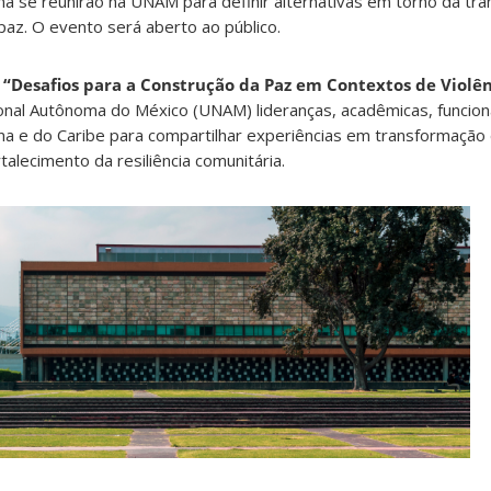
ina se reunirão na UNAM para definir alternativas em torno da t
paz. O evento será aberto ao público.
 “Desafios para a Construção da Paz em Contextos de Violê
onal Autônoma do México (UNAM) lideranças, acadêmicas, funcioná
ina e do Caribe para compartilhar experiências em transformação 
talecimento da resiliência comunitária.