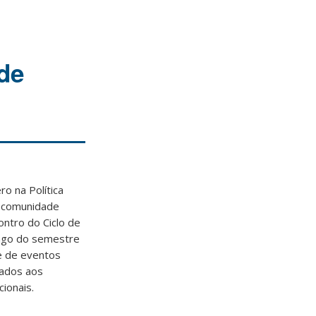
de
o na Política
a comunidade
ontro do Ciclo de
ongo do semestre
e de eventos
nados aos
ionais.