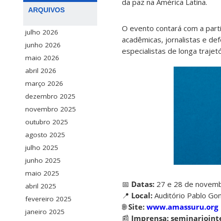
da paz na América Latina.
ARQUIVOS
O evento contará com a parti
julho 2026
acadêmicas, jornalistas e de
junho 2026
especialistas de longa trajetó
maio 2026
abril 2026
março 2026
dezembro 2025
novembro 2025
outubro 2025
agosto 2025
julho 2025
junho 2025
maio 2025
📅
Datas:
27 e 28 de novem
abril 2025
📍
Local:
Auditório Pablo Go
fevereiro 2025
🌐
Site:
www.amassuru.org
janeiro 2025
📰
Imprensa:
seminarioint