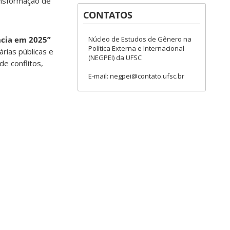
ransformação de
CONTATOS
Núcleo de Estudos de Gênero na
ncia em 2025”
Política Externa e Internacional
rias públicas e
(NEGPEI) da UFSC
de conflitos,
E-mail: negpei@contato.ufsc.br