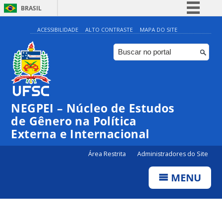
BRASIL
Simplifique!
ACESSIBILIDADE
ALTO CONTRASTE
MAPA DO SITE
Comunica BR
Participe
Acesso à informação
Legislação
NEGPEI – Núcleo de Estudos
Canais
de Gênero na Política
Externa e Internacional
Área Restrita
Administradores do Site
MENU