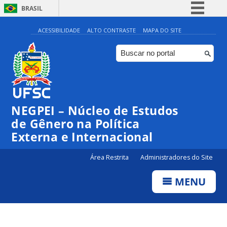
BRASIL
Simplifique!
ACESSIBILIDADE
ALTO CONTRASTE
MAPA DO SITE
Comunica BR
Participe
Acesso à informação
Legislação
NEGPEI – Núcleo de Estudos
Canais
de Gênero na Política
Externa e Internacional
Área Restrita
Administradores do Site
MENU