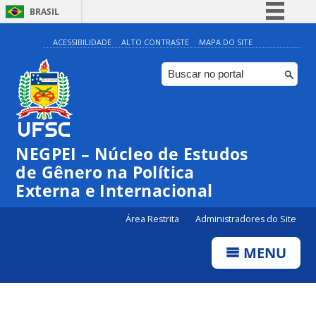
BRASIL
Simplifique!
ACESSIBILIDADE
ALTO CONTRASTE
MAPA DO SITE
Comunica BR
Participe
Acesso à informação
Legislação
NEGPEI – Núcleo de Estudos
Canais
de Gênero na Política
Externa e Internacional
Área Restrita
Administradores do Site
MENU