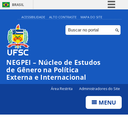
BRASIL
Simplifique!
ACESSIBILIDADE
ALTO CONTRASTE
MAPA DO SITE
Comunica BR
Participe
Acesso à informação
Legislação
NEGPEI – Núcleo de Estudos
Canais
de Gênero na Política
Externa e Internacional
Área Restrita
Administradores do Site
MENU