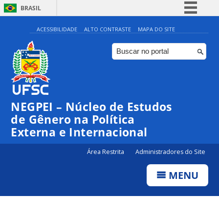
BRASIL
Simplifique!
ACESSIBILIDADE
ALTO CONTRASTE
MAPA DO SITE
Comunica BR
Participe
Acesso à informação
Legislação
NEGPEI – Núcleo de Estudos
Canais
de Gênero na Política
Externa e Internacional
Área Restrita
Administradores do Site
MENU