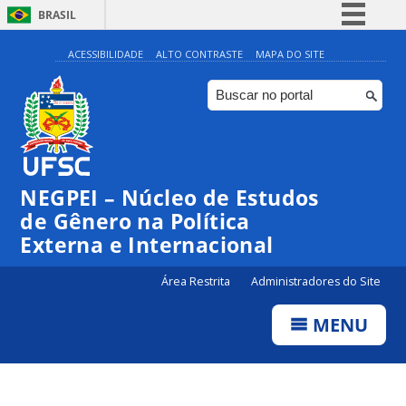
BRASIL
Simplifique!
ACESSIBILIDADE
ALTO CONTRASTE
MAPA DO SITE
Comunica BR
Participe
Acesso à informação
Legislação
NEGPEI – Núcleo de Estudos
Canais
de Gênero na Política
Externa e Internacional
Área Restrita
Administradores do Site
MENU