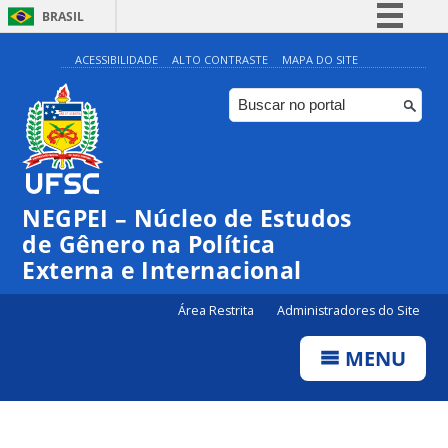
BRASIL
Simplifique!
ACESSIBILIDADE
ALTO CONTRASTE
MAPA DO SITE
Comunica BR
Participe
Acesso à informação
Legislação
NEGPEI – Núcleo de Estudos
Canais
de Gênero na Política
Externa e Internacional
Área Restrita
Administradores do Site
MENU