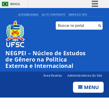
BRASIL
Simplifique!
ACESSIBILIDADE
ALTO CONTRASTE
MAPA DO SITE
Comunica BR
Participe
Acesso à informação
Legislação
NEGPEI – Núcleo de Estudos
Canais
de Gênero na Política
Externa e Internacional
Área Restrita
Administradores do Site
MENU